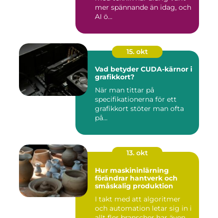
mer spännande än idag, och
AI ö...
15. okt
Vad betyder CUDA-kärnor i
grafikkort?
När man tittar på
specifikationerna för ett
grafikkort stöter man ofta
på...
13. okt
Hur maskininlärning
förändrar hantverk och
småskalig produktion
I takt med att algoritmer
och automation letar sig in i
allt fler branscher har även