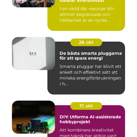
hållbar affärstillväxt
I en värld där resurser blir
alltmer begränsade och
hållbarhet är en nycke...
28. okt
De bästa smarta pluggarna
för att spara energi
Smarta pluggar har blivit ett
enkelt och effektivt sätt att
minska energiförbrukningen
i h...
17. okt
DIY: Utforma AI-assisterade
hobbyprojekt
Att kombinera kreativitet
med teknik har aldrig varit