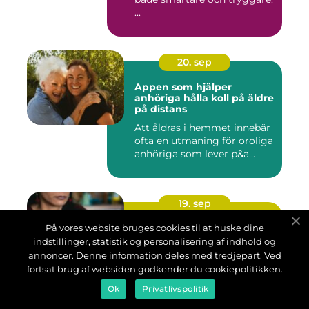
...
20. sep
Appen som hjälper
anhöriga hålla koll på äldre
på distans
Att åldras i hemmet innebär
ofta en utmaning för oroliga
anhöriga som lever p&a...
19. sep
Smartphone fryser:
På vores website bruges cookies til at huske dine
Lösningar för stillastående
indstillinger, statistik og personalisering af indhold og
skärm
annoncer. Denne information deles med tredjepart. Ved
Att din smartphone fryser
fortsat brug af websiden godkender du cookiepolitikken.
och skärmen blir
Ok
Privatlivspolitik
stillastående kan vara
frustrerande, särs...