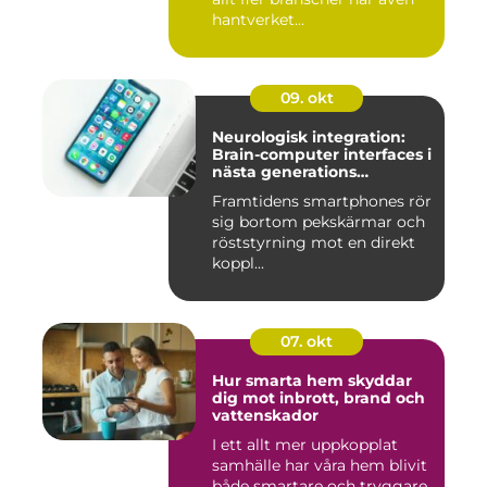
hantverket...
09. okt
Neurologisk integration:
Brain-computer interfaces i
nästa generations
smartphones
Framtidens smartphones rör
sig bortom pekskärmar och
röststyrning mot en direkt
koppl...
07. okt
Hur smarta hem skyddar
dig mot inbrott, brand och
vattenskador
I ett allt mer uppkopplat
samhälle har våra hem blivit
både smartare och tryggare.