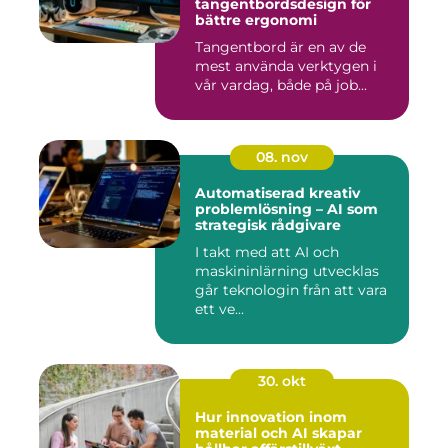
tangentbordsdesign för
bättre ergonomi
Tangentbord är en av de
mest använda verktygen i
vår vardag, både på job...
08. nov
Automatiserad kreativ
problemlösning – AI som
strategisk rådgivare
I takt med att AI och
maskininlärning utvecklas
går teknologin från att vara
ett ve...
30. okt
Hur innovation inom
material och AI skapar