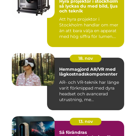
Hyra projektor i stockholm
så lyckas du med bild, ljus
och teknik
Att hyra projektor i
Stockholm handlar om mer
än att bara välja en apparat
med hög siffra för lumen....
18. nov
Hemmagjord AR/VR med
lågkostnadskomponenter
AR- och VR-teknik har länge
varit förknippad med dyra
headset och avancerad
utrustning, me...
13. nov
Så förändras