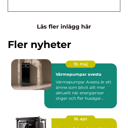
Läs fler inlägg här
Fler nyheter
10. maj
Värmepumpar avesta
Värmepumpar Avesta är ett
ämne som blivit allt mer
aktuellt när energipriser
stiger och fler husägar...
16. apr