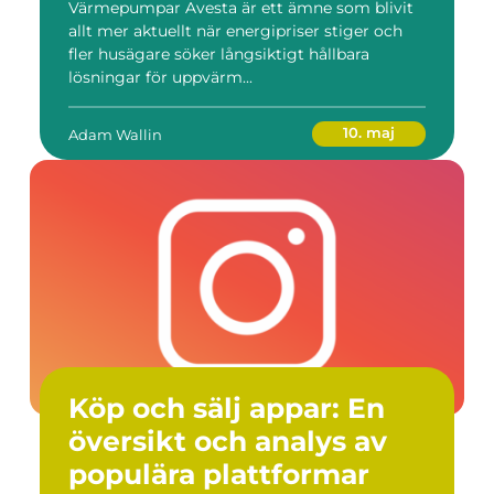
Värmepumpar Avesta är ett ämne som blivit
allt mer aktuellt när energipriser stiger och
fler husägare söker långsiktigt hållbara
lösningar för uppvärm...
10. maj
Adam Wallin
Köp och sälj appar: En
översikt och analys av
populära plattformar