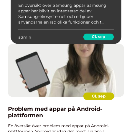
mångsidiga appar för
En översikt över Samsung appar Samsung
appar har blivit en integrerad del av
Samsung-enheter
Samsung-ekosystemet och erbjuder
användarna en rad olika funktioner och t...
01. sep
admin
01. sep
Problem med appar på Android-
plattformen
En översikt över problem med appar på Android-
plattformen Android är idag det mest använda