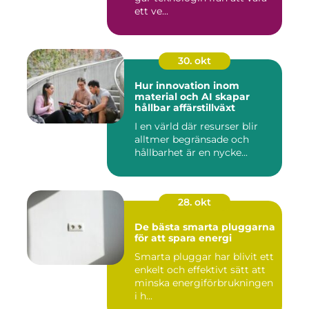
ett ve...
30. okt
Hur innovation inom
material och AI skapar
hållbar affärstillväxt
I en värld där resurser blir
alltmer begränsade och
hållbarhet är en nycke...
28. okt
De bästa smarta pluggarna
för att spara energi
Smarta pluggar har blivit ett
enkelt och effektivt sätt att
minska energiförbrukningen
i h...